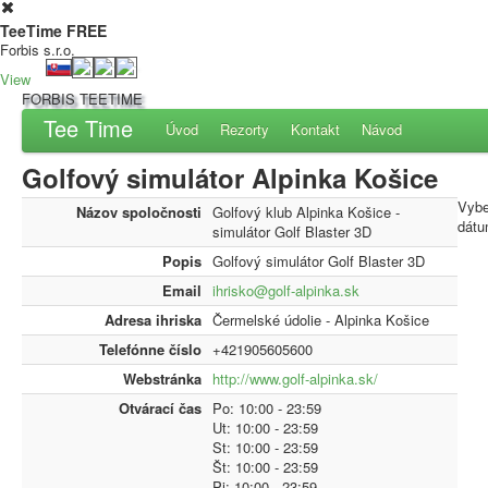
TeeTime FREE
Forbis s.r.o.
View
FORBIS TEETIME
Tee Time
Úvod
Rezorty
Kontakt
Návod
Golfový simulátor Alpinka Košice
Vybe
Názov spoločnosti
Golfový klub Alpinka Košice -
dátu
simulátor Golf Blaster 3D
Popis
Golfový simulátor Golf Blaster 3D
Email
ihrisko@golf-alpinka.sk
Adresa ihriska
Čermelské údolie - Alpinka Košice
Telefónne číslo
+421905605600
Webstránka
http://www.golf-alpinka.sk/
Otvárací čas
Po:
10:00
- 23:59
Ut:
10:00
- 23:59
St:
10:00
- 23:59
Št:
10:00
- 23:59
Pi:
10:00
- 23:59