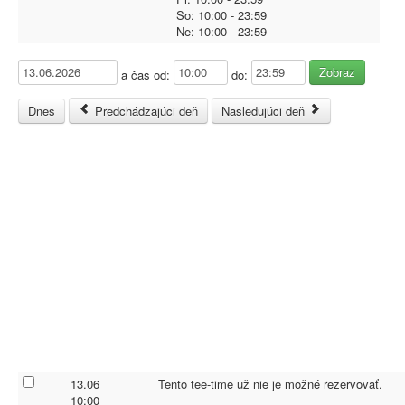
So:
10:00
- 23:59
Ne:
10:00
- 23:59
a čas od:
do:
Dnes
Predchádzajúci deň
Nasledujúci deň
13.06
Tento tee-time už nie je možné rezervovať.
10:00